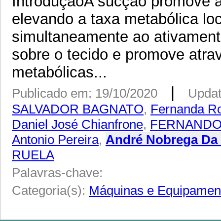
IntroduçãoA sucção promove at
elevando a taxa metabólica lo
simultaneamente ao ativament
sobre o tecido e promove atrav
metabólicas...
|
Publicado em: 19/10/2020
Updat
SALVADOR BAGNATO
,
Fernanda Ros
Daniel José Chianfrone
,
FERNANDO
Antonio Pereira
,
André Nobrega Da
RUELA
Palavras-chave:
Categoria(s):
Máquinas e Equipamen