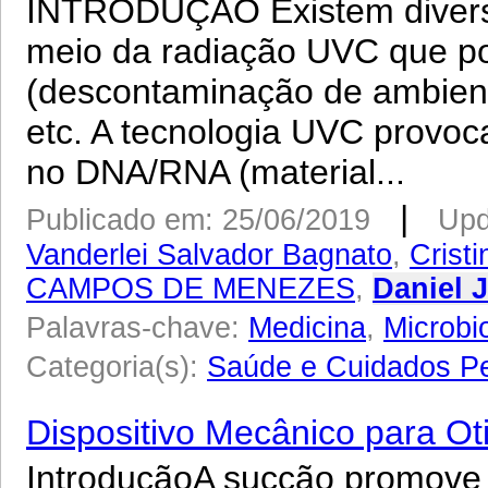
INTRODUÇÃO Existem divers
meio da radiação UVC que po
(descontaminação de ambiente
etc. A tecnologia UVC provoc
no DNA/RNA (material...
|
Publicado em: 25/06/2019
Upd
Vanderlei Salvador Bagnato
,
Crist
CAMPOS DE MENEZES
,
Daniel 
Palavras-chave:
Medicina
,
Microbi
Categoria(s):
Saúde e Cuidados P
Dispositivo Mecânico para Ot
IntroduçãoA sucção promove 