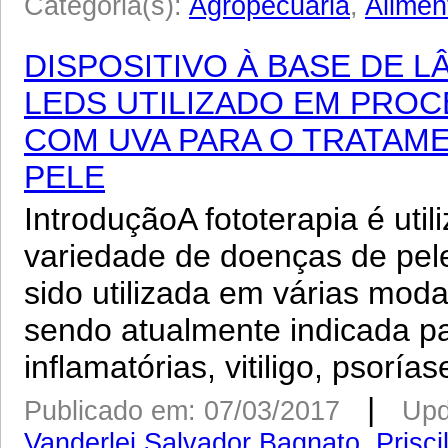
Categoria(s):
Agropecuária
,
Alimen
DISPOSITIVO À BASE DE 
LEDS UTILIZADO EM PRO
COM UVA PARA O TRATAM
PELE
IntroduçãoA fototerapia é uti
variedade de doenças de pel
sido utilizada em várias mod
sendo atualmente indicada p
inflamatórias, vitiligo, psorías
|
Publicado em: 07/03/2017
Upd
Vanderlei Salvador Bagnato
,
Prisc