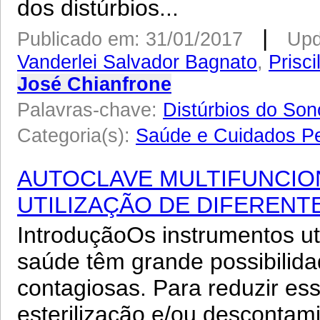
dos distúrbios...
|
Publicado em: 31/01/2017
Upd
Vanderlei Salvador Bagnato
,
Prisc
José Chianfrone
Palavras-chave:
Distúrbios do Son
Categoria(s):
Saúde e Cuidados P
AUTOCLAVE MULTIFUNCIO
UTILIZAÇÃO DE DIFERENT
IntroduçãoOs instrumentos ut
saúde têm grande possibilida
contagiosas. Para reduzir es
esterilização e/ou descontam