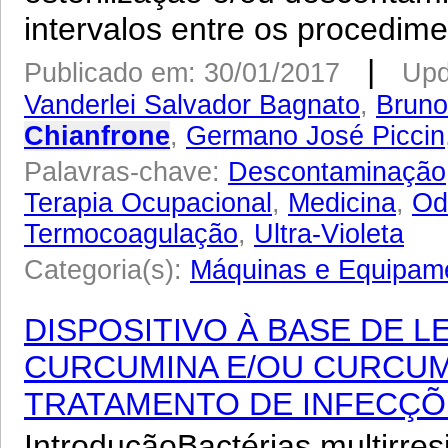
intervalos entre os procedimen
|
Publicado em: 30/01/2017
Upd
Vanderlei Salvador Bagnato
,
Bruno
Chianfrone
,
Germano José Piccin
Palavras-chave:
Descontaminação
Terapia Ocupacional
,
Medicina
,
Od
Termocoagulação
,
Ultra-Violeta
Categoria(s):
Máquinas e Equipam
DISPOSITIVO À BASE DE
CURCUMINA E/OU CURCUM
TRATAMENTO DE INFECÇÕ
IntroduçãoBactérias multirre