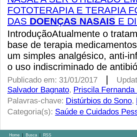
FOTOTERAPIA E TERAPIA 
DAS
DOENÇAS NASAIS
E D
IntroduçãoAtualmente o tratam
base de terapia medicamentos
um simples analgésico, anti-in
o uso indiscriminado de antibió
|
Publicado em: 31/01/2017
Updat
Salvador Bagnato
,
Priscila Fernand
Palavras-chave:
Distúrbios do Sono
,
Categoria(s):
Saúde e Cuidados Pes
Home
|
Busca
|
RSS