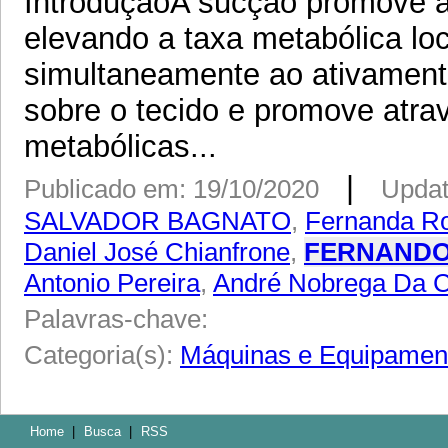
IntroduçãoA sucção promove at
elevando a taxa metabólica lo
simultaneamente ao ativament
sobre o tecido e promove atrav
metabólicas...
|
Publicado em: 19/10/2020
Updat
SALVADOR BAGNATO
,
Fernanda Ros
Daniel José Chianfrone
,
FERNANDO
Antonio Pereira
,
André Nobrega Da 
Palavras-chave:
Categoria(s):
Máquinas e Equipamen
Home
|
Busca
|
RSS