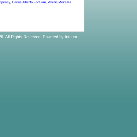
oppeney
,
Carlos Alberto Fortulan
,
Valeria Meirelles
6. All Rights Reserved. Powered by
Inteum