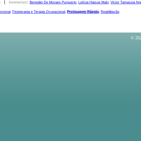
|
0
Inventor(es):
Benedito De Moraes Purquerio
,
Letícia Hatsue Maki
,
Victor Tamassia N
ncional
,
Fisioterapia e Terapia Ocupacional
,
Protipagem Rápida
,
Reabilitação
© 202