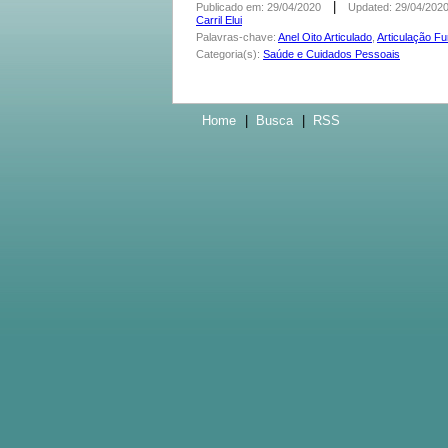
|
Publicado em: 29/04/2020
Updated: 29/04/202
Carril Elui
Palavras-chave:
Anel Oito Articulado
,
Articulação Fu
Categoria(s):
Saúde e Cuidados Pessoais
Home
|
Busca
|
RSS