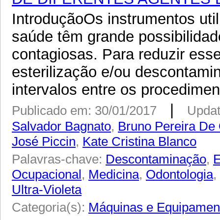
IntroduçãoOs instrumentos uti
saúde têm grande possibilidade
contagiosas. Para reduzir ess
esterilização e/ou descontami
intervalos entre os procediment
|
Publicado em: 30/01/2017
Updat
Salvador Bagnato
,
Bruno Pereira De 
José Piccin
,
Kate Cristina Blanco
Palavras-chave:
Descontaminação
,
E
Ocupacional
,
Medicina
,
Odontologia
,
Ultra-Violeta
Categoria(s):
Máquinas e Equipamen