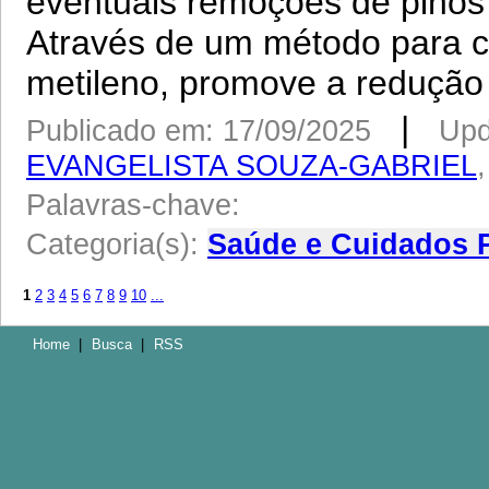
eventuais remoções de pinos d
Através de um método para co
metileno, promove a redução d
|
Publicado em: 17/09/2025
Upd
EVANGELISTA SOUZA-GABRIEL
Palavras-chave:
Categoria(s):
Saúde e Cuidados 
1
2
3
4
5
6
7
8
9
10
...
Home
|
Busca
|
RSS