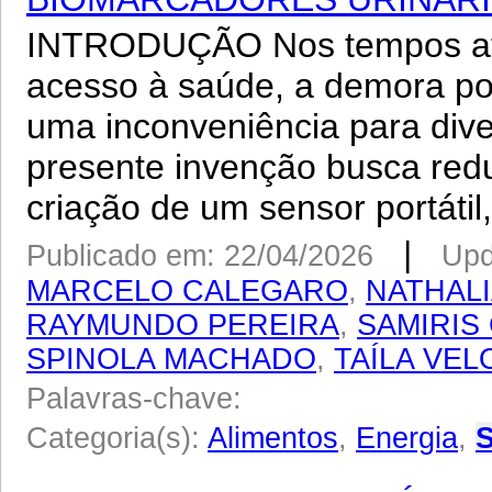
INTRODUÇÃO Nos tempos atu
acesso à saúde, a demora po
uma inconveniência para dive
presente invenção busca red
criação de um sensor portátil, 
|
Publicado em: 22/04/2026
Upd
MARCELO CALEGARO
,
NATHAL
RAYMUNDO PEREIRA
,
SAMIRIS
SPINOLA MACHADO
,
TAÍLA VEL
Palavras-chave:
Categoria(s):
Alimentos
,
Energia
,
S